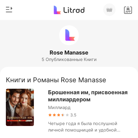
0
Главная
Пополнить
Жанр
Rose Manasse
5 Опубликованные Книги
Соврем
История чтения
Оборотни
Книги и Романы Rose Manasse
Выйти
Романы
Брошенная им, присвоенная
Рассказы
миллиардером
Скачать приложение
Миллиард
Миллиард
3.5
Рейтинг
Четыре года я была послушной
личной помощницей и удобной
подружкой миллиардера Леонида