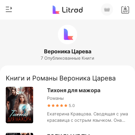
0
Главная
Пополнить
Жанр
Вероника Царева
7 Опубликованные Книги
Соврем
История чтения
Оборотни
Книги и Романы Вероника Царева
Выйти
Романы
Тихоня для мажора
Рассказы
Романы
Скачать приложение
Миллиард
5.0
Екатерина Кравцова. Сводящая с ума
Рейтинг
красавица с острым язычком. Она
нахамила и вылила стакан пива мне
на голову, словно я никто. Она задела