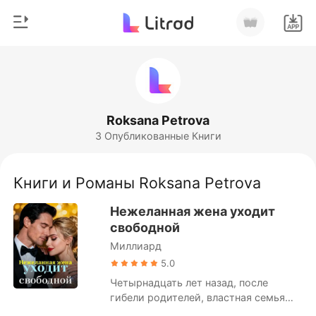
0
Главная
Пополнить
Жанр
Roksana Petrova
3 Опубликованные Книги
Соврем
История чтения
Оборотни
Книги и Романы Roksana Petrova
Выйти
Романы
Нежеланная жена уходит
Рассказы
свободной
Скачать приложение
Миллиард
Миллиард
5.0
Рейтинг
Четырнадцать лет назад, после
гибели родителей, властная семья
Морозовых забрала